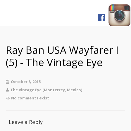
Home
Shop
FAQ
Ray Ban USA Wayfarer I
Pagos y Envíos
(5) - The Vintage Eye
Servicios
Prensa
October 8, 2015
English Version
The Vintage Eye (Monterrey, Mexico)
No comments exist
Leave a Reply