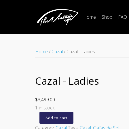
Home
Shop
FAQ
Home
/
Cazal
/ Cazal - Ladies
Cazal - Ladies
$
3,499.00
1 in stock
Add to cart
Category:
Cazal
Tags:
Cazal
,
Gafas de Sol