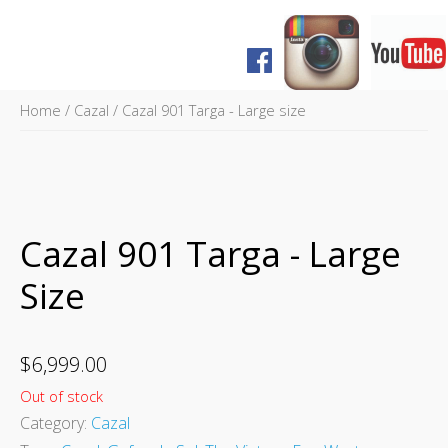
Home
Home
/
Cazal
/ Cazal 901 Targa - Large size
Shop
FAQ
Pagos y Envíos
Historia
Cazal 901 Targa - Large
Prensa
Size
English Version
$
6,999.00
Out of stock
Category:
Cazal