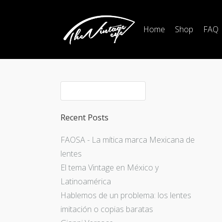
Home
Shop
FAQ
Recent Posts
FAOSA - La mítica marca Mexicana de
lentes
El tema Vintage en México y
Latinoamérica
Hablemos de un problema: los lentes
imitación o copias baratas