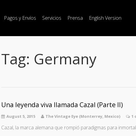
Pagos y Envíos
Servicios
Prensa
English Version
Tag:
Germany
Una leyenda viva llamada Cazal (Parte II)
August 5, 2015
The Vintage Eye (Monterrey, Mexico)
1
Cazal, la marca alemana que rompió paradigmas para inmortali