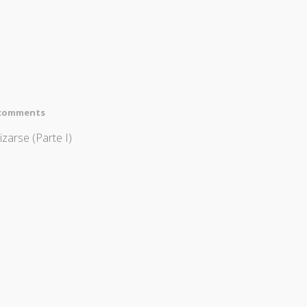
 comments
zarse (Parte I)