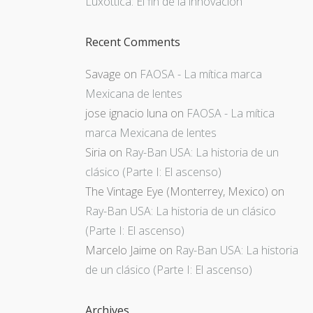
Luxottica: El fin de la innovación
Recent Comments
Savage
on
FAOSA - La mítica marca
Mexicana de lentes
jose ignacio luna
on
FAOSA - La mítica
marca Mexicana de lentes
Siria
on
Ray-Ban USA: La historia de un
clásico (Parte I: El ascenso)
The Vintage Eye (Monterrey, Mexico)
on
Ray-Ban USA: La historia de un clásico
(Parte I: El ascenso)
Marcelo Jaime
on
Ray-Ban USA: La historia
de un clásico (Parte I: El ascenso)
Archives