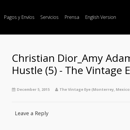
Pagos y Envíos
Servicios
Prensa
English Version
Christian Dior_Amy Ada
Hustle (5) - The Vintage 
December 5, 2015
The Vintage Eye (Monterrey, Mexico
Leave a Reply