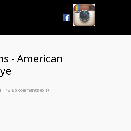
ms - American
Eye
)
No comments exist