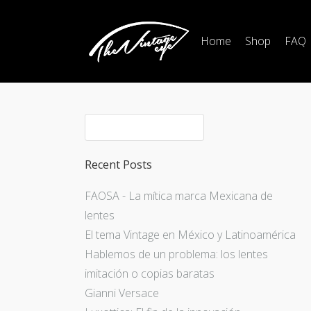
Home
Shop
FAQ
Recent Posts
FAOSA - La mítica marca Mexicana de
lentes
El tema Vintage en México y Latinoamérica
Hablemos de un problema: los lentes
imitación o copias baratas
Gianni Versace