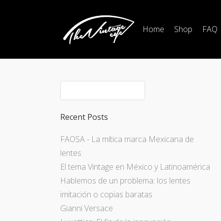
Home
Shop
FAQ
Recent Posts
FAOSA - La mítica marca Mexicana de
lentes
El tema Vintage en México y Latinoamérica
Hablemos de un problema: los lentes
imitación o copias baratas
Gianni Versace