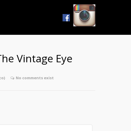
 The Vintage Eye
co)
No comments exist