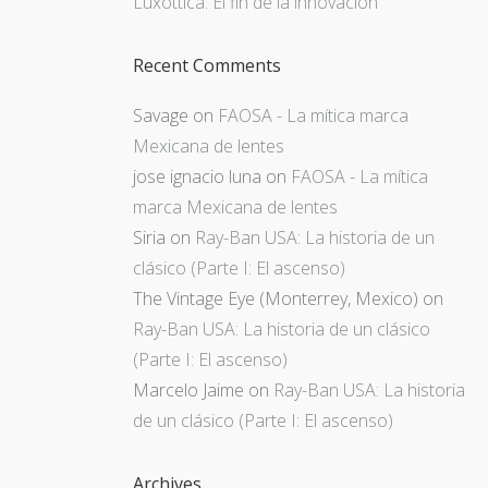
Luxottica: El fin de la innovación
Recent Comments
Savage
on
FAOSA - La mítica marca
Mexicana de lentes
jose ignacio luna
on
FAOSA - La mítica
marca Mexicana de lentes
Siria
on
Ray-Ban USA: La historia de un
clásico (Parte I: El ascenso)
The Vintage Eye (Monterrey, Mexico)
on
Ray-Ban USA: La historia de un clásico
(Parte I: El ascenso)
Marcelo Jaime
on
Ray-Ban USA: La historia
de un clásico (Parte I: El ascenso)
Archives