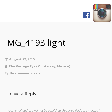
Home
Shop
FAQ
IMG_4193 light
Pagos y Envíos
Servicios
August 22, 2015
Prensa
The Vintage Eye (Monterrey, Mexico)
English Version
No comments exist
Leave a Reply
Your email address will not be published.
Required fields are marked
*