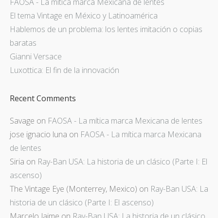
FAOSA - La mítica marca Mexicana de lentes
El tema Vintage en México y Latinoamérica
Hablemos de un problema: los lentes imitación o copias
baratas
Gianni Versace
Luxottica: El fin de la innovación
Recent Comments
Savage
on
FAOSA - La mítica marca Mexicana de lentes
jose ignacio luna
on
FAOSA - La mítica marca Mexicana
de lentes
Siria
on
Ray-Ban USA: La historia de un clásico (Parte I: El
ascenso)
The Vintage Eye (Monterrey, Mexico)
on
Ray-Ban USA: La
historia de un clásico (Parte I: El ascenso)
Marcelo Jaime
on
Ray-Ban USA: La historia de un clásico