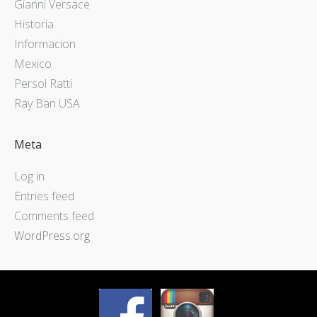
Gianni Versace
Historia
Informacion
Mexico
Persol Ratti
Ray Ban USA
Meta
Log in
Entries feed
Comments feed
WordPress.org