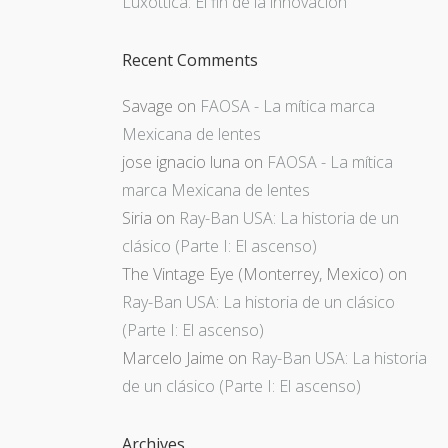
Luxottica: El fin de la innovación
Recent Comments
Savage
on
FAOSA - La mítica marca
Mexicana de lentes
jose ignacio luna
on
FAOSA - La mítica
marca Mexicana de lentes
Siria
on
Ray-Ban USA: La historia de un
clásico (Parte I: El ascenso)
The Vintage Eye (Monterrey, Mexico)
on
Ray-Ban USA: La historia de un clásico
(Parte I: El ascenso)
Marcelo Jaime
on
Ray-Ban USA: La historia
de un clásico (Parte I: El ascenso)
Archives