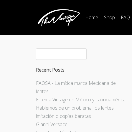
Home
Shop
FAQ
Recent Posts
FAOSA - La mítica marca Mexicana de
lentes
El tema Vintage en México y Latinoamérica
Hablemos de un problema: los lentes
imitación o copias baratas
Gianni Versace